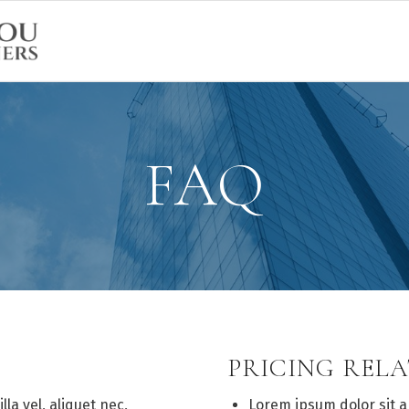
FAQ
PRICING REL
lla vel, aliquet nec,
Lorem ipsum dolor sit 