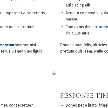
adipiscing elit.
ut, imperdiet a, venenatis
Aenean commodo ligula 
massa.
pede mollis pretium.
Cum agnis dis
parturie
ridiculus mus.
ementum
semper nisi.
Donec quam felis, ultricies
ellus. Aenean leo ligula.
pretium quis, sem. Nulla 
RESPONSE TIM
amet, consectetuer
Donec pede justo, fringil