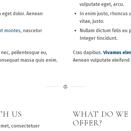
vulputate eget, arcu.
 eget dolor. Aenean
In enim justo, rhoncus 
vitae, justo.
nt montes
, nascetur
Nullam dictum felis eu 
Integer tincidunt.
s nec, pellentesque eu,
Cras dapibus.
Vivamus el
consequat massa quis enim.
Aenean vulputate eleifend t
TH US
WHAT DO WE
OFFER?
amet, consectetuer