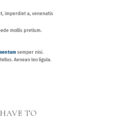
ut, imperdiet a, venenatis
pede mollis pretium.
ementum
semper nisi.
ellus. Aenean leo ligula.
 HAVE TO